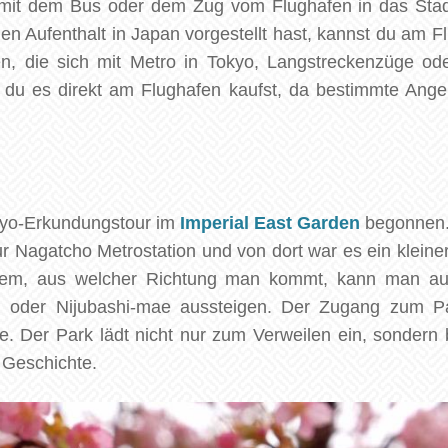
 mit dem Bus oder dem Zug vom Flughafen in das Sta
nen Aufenthalt in Japan vorgestellt hast, kannst du am 
en, die sich mit Metro in Tokyo, Langstreckenzüge o
s du es direkt am Flughafen kaufst, da bestimmte Angeb
kyo-Erkundungstour im
Imperial East Garden
begonnen. 
 Nagatcho Metrostation und von dort war es ein kleine
dem, aus welcher Richtung man kommt, kann man auc
, oder Nijubashi-mae aussteigen. Der Zugang zum Par
 Der Park lädt nicht nur zum Verweilen ein, sondern b
 Geschichte.