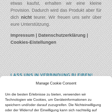
etwas kaufst, erhalten wir eine kleine
Provision. Dadurch wird das Produkt aber für
dich
nicht
teurer. Wir freuen uns sehr über
eure Unterstützung.
Impressum
|
Datenschutzerklärung
|
Cookies-Eistellungen
LASS UNS IN VERBINDUNG BLEIBEN!
Manage Cookie Consent
Hast eine Frage, einen Kommentar, oder
einfach etwas Schönes zu sagen? Wir wollen
Um die besten Erlebnisse zu bieten, verwenden wir
von euch hören! Hinterlasse uns eine
Technologien wie Cookies, um Geräteinformationen zu
speichern und/oder darauf zuzugreifen. Die Nichteinwilligung
Nachricht und wir werden so schnell wie
oder der Widerruf der Einwilligung kann sich nachteilig auf