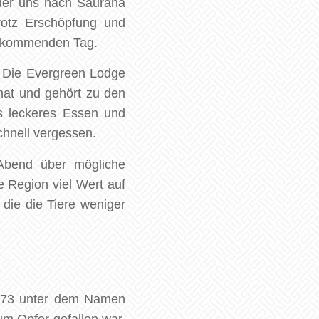
 der uns nach Sauraha
rotz Erschöpfung und
en kommenden Tag.
. Die Evergreen Lodge
 hat und gehört zu den
es leckeres Essen und
chnell vergessen.
Abend über mögliche
e Region viel Wert auf
 die die Tiere weniger
1973 unter dem Namen