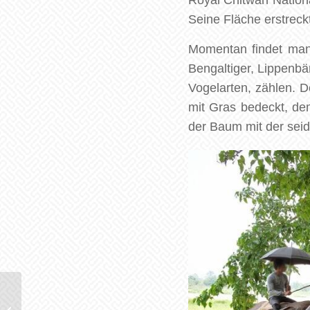
Royal Chitwan Nation
Seine Fläche erstrec
Momentan findet man 
Bengaltiger, Lippenbä
Vogelarten, zählen. 
mit Gras bedeckt, de
der Baum mit der sei
Auf den Straßen von