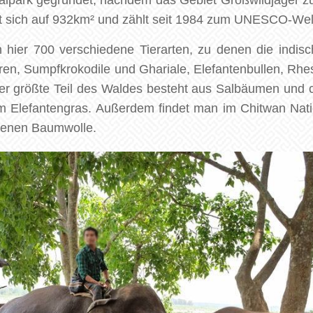
alpark gegründet, nachdem das Gebiet Großwildjäger zu
kt sich auf 932km² und zählt seit 1984 zum UNESCO-Wel
hier 700 verschiedene Tierarten, zu denen die indis
ren, Sumpfkrokodile und Ghariale, Elefantenbullen, Rh
Der größte Teil des Waldes besteht aus Salbäumen und c
m Elefantengras. Außerdem findet man im Chitwan Nat
denen Baumwolle.