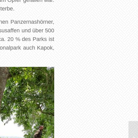
m Opfer gefallen war.
terbe.
chen Panzernashörner,
esusaffen und über 500
a. 20 % des Parks ist
ionalpark auch Kapok,