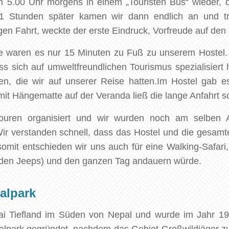
 5.00 Uhr morgens in einem „Touristen Bus“ wieder,
 11 Stunden später kamen wir dann endlich an und t
gen Fahrt, weckte der erste Eindruck, Vorfreude auf d
le waren es nur 15 Minuten zu Fuß zu unserem Hostel
ass sich auf umweltfreundlichen Tourismus spezialisiert
en, die wir auf unserer Reise hatten.Im Hostel gab 
t Hängematte auf der Veranda ließ die lange Anfahrt s
ouren organisiert und wir wurden noch am selben 
Wir verstanden schnell, dass das Hostel und die gesamt
somit entschieden wir uns auch für eine Walking-Safari,
zu den Jeeps) und den ganzen Tag andauern würde.
alpark
erai Tiefland im Süden von Nepal und wurde im Jahr 