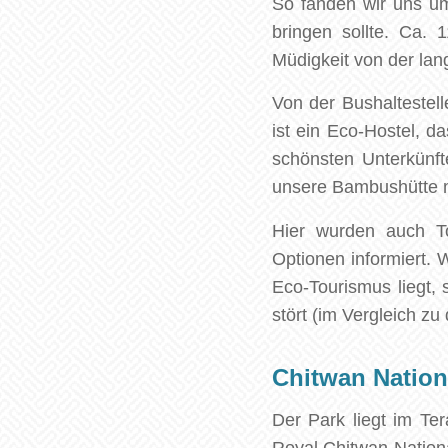
So fanden wir uns um
bringen sollte. Ca.
Müdigkeit von der lan
Von der Bushaltestel
ist ein Eco-Hostel, d
schönsten Unterkünft
unsere Bambushütte mi
Hier wurden auch T
Optionen informiert. 
Eco-Tourismus liegt, 
stört (im Vergleich 
Chitwan Nation
Der Park liegt im T