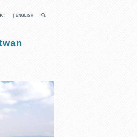
KT
| ENGLISH
itwan