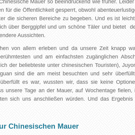
e Chinesische Mauer so beeindruckend wie früher. Leider 
n für die Öffentlichkeit gesperrt, obwohl abenteuerlus
ter die sicheren Bereiche zu begeben. Und es ist leich
sich über Berggipfel und um schöne Täler und bietet de
endere Aussichten.
schen von allem erleben und da unsere Zeit knapp wa
berühmtesten und am einfachsten zugänglichen Absch
ich der beliebteste unter chinesischen Touristen), Ju
guan sind die am meist besuchten und sehr überfüllt
überfüllt es war, wussten wir, dass sie keine Option
ss unsere Tage an der Mauer, auf Wochentage fielen, 
isten sich uns anschließen würden. Und das Ergebnis
ur Chinesischen Mauer