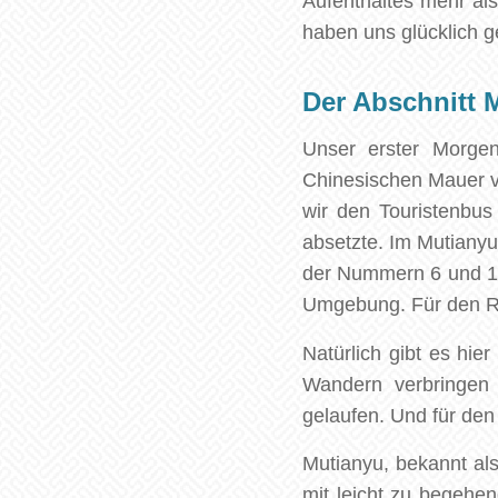
Aufenthaltes mehr al
haben uns glücklich g
Der Abschnitt 
Unser erster Morgen
Chinesischen Mauer v
wir den Touristenbus
absetzte. Im Mutianyu
der Nummern 6 und 14,
Umgebung. Für den R
Natürlich gibt es hi
Wandern verbringen
gelaufen. Und für den 
Mutianyu, bekannt als 
mit leicht zu begehen