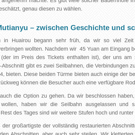
s angenehm machte. Es gibt viele solcher Bauernhöfe in
eschätzt, genau diesen zu wählen.
Mutianyu – zwischen Geschichte und s
 in Huairou begann sehr früh, da wir so viel Zei
erbringen wollten. Nachdem wir 45 Yuan am Eingang b
 (der im Preis des Tickets enthalten ist), der uns am 
-Abschnitt gibt es zwei Seilbahnen, die Verbindungen 
 bieten. Diese beiden Türme bieten auch einige der be
ückweg können die Besucher auch eine verfügbare Rod
er auch die Option zu gehen. Da wir beschlossen haben,
 wollen, haben wir die Seilbahn ausgelassen und s
Rest des Tages sind wir weitere Stufen hoch und runter g
der großartigste der vollständig restaurierten Abschnitt
den Abschnitten, aber auch sehr steilen. Wir kletterte