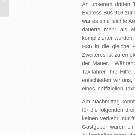
An unserem dritten 
China
Express Bus 916 zur H
war es eine leichte A
dauerte mehr als e
komplizierter wurden
H36 in die gleiche R
Zweiteres ist zu emp
der Mauer. Während w
Taxifahrer ihre Hilf
entschieden wir uns,
eines inoffiziellen Tax
Am Nachmittag konnte
für die folgenden dr
keinen Verkehr, nur 
Gastgeber waren ein