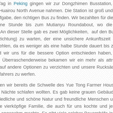
Tag in
Peking
gingen wir zur Dongzhimen Busstation
uairou North Avenue nahmen. Die Station ist groß und 
ufgabe, den richtigen Bus zu finden. Wir bezahlten für d
ine Stunde bis zum Mutianyu Roundabout, wo die
. An dieser Stelle gab es zwei Möglichkeiten, auf den 
ichtung) zu warten, der eine unsichere Ankunftszeit 
fehlen, da es weniger als eine halbe Stunde dauert bis
ir uns für die bessere Option entschieden haben, b
e . Überraschenderweise bekamen wir ein mehr als attr
 auf andere Optionen zu verzichten und unsere Rucksä
ifahrers zu werfen.
n wir bereits die Schwelle des Yue Tong Farmer Hou
ei Nächte schlafen wollten. Es gab keine grauen Gebäu
friedliche und schöne Natur und freundliche Menschen
e vierköpfige Familie, die auch für uns kochte und 