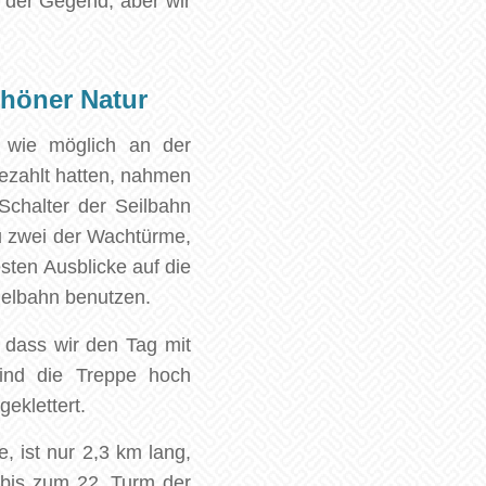
 der Gegend, aber wir
chöner Natur
t wie möglich an der
ezahlt hatten, nahmen
Schalter der Seilbahn
zu zwei der Wachtürme,
sten Ausblicke auf die
elbahn benutzen.
 dass wir den Tag mit
ind die Treppe hoch
eklettert.
e, ist nur 2,3 km lang,
n bis zum 22. Turm der