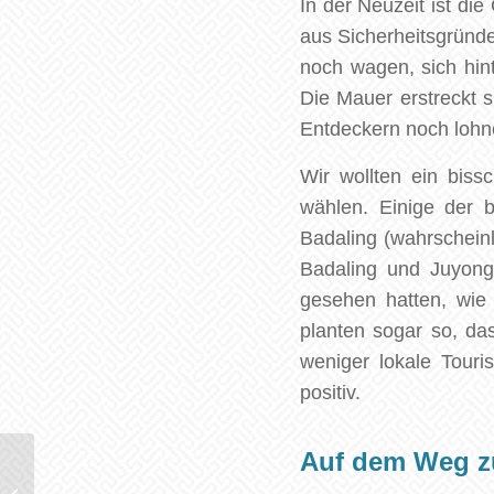
In der Neuzeit ist di
aus Sicherheitsgründe
noch wagen, sich hin
Die Mauer erstreckt 
Entdeckern noch lohn
Wir wollten ein bis
wählen. Einige der 
Badaling (wahrscheinl
Badaling und Juyong
gesehen hatten, wie 
planten sogar so, da
weniger lokale Tour
positiv.
Auf dem Weg z
Peking – das
historische Zentrum von