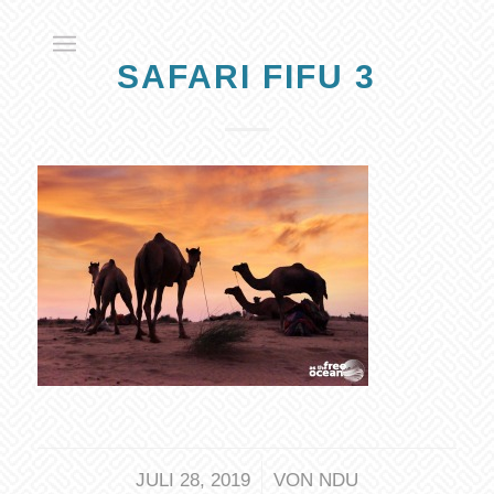
SAFARI FIFU 3
/
JULI 28, 2019
VON
NDU