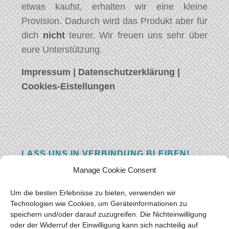
etwas kaufst, erhalten wir eine kleine
Provision. Dadurch wird das Produkt aber für
dich
nicht
teurer. Wir freuen uns sehr über
eure Unterstützung.
Impressum
|
Datenschutzerklärung
|
Cookies-Eistellungen
LASS UNS IN VERBINDUNG BLEIBEN!
Manage Cookie Consent
Hast eine Frage, einen Kommentar, oder
einfach etwas Schönes zu sagen? Wir wollen
Um die besten Erlebnisse zu bieten, verwenden wir
von euch hören! Hinterlasse uns eine
Technologien wie Cookies, um Geräteinformationen zu
speichern und/oder darauf zuzugreifen. Die Nichteinwilligung
Nachricht und wir werden so schnell wie
oder der Widerruf der Einwilligung kann sich nachteilig auf