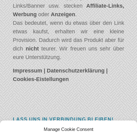
Links/Banner usw. stecken
Affiliate-Links,
Werbung
oder
Anzeigen
.
Das bedeutet, wenn du etwas über den Link
etwas kaufst, erhalten wir eine kleine
Provision. Dadurch wird das Produkt aber für
dich
nicht
teurer. Wir freuen uns sehr über
eure Unterstützung.
Impressum
|
Datenschutzerklärung
|
Cookies-Eistellungen
LASS UNS IN VERBINDUNG BLEIBEN!
Manage Cookie Consent
Hast eine Frage, einen Kommentar, oder