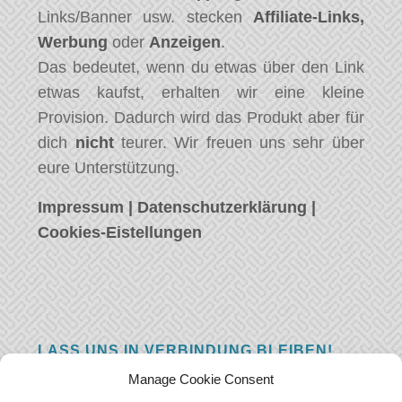
Links/Banner usw. stecken
Affiliate-Links,
Werbung
oder
Anzeigen
.
Das bedeutet, wenn du etwas über den Link
etwas kaufst, erhalten wir eine kleine
Provision. Dadurch wird das Produkt aber für
dich
nicht
teurer. Wir freuen uns sehr über
eure Unterstützung.
Impressum
|
Datenschutzerklärung
|
Cookies-Eistellungen
LASS UNS IN VERBINDUNG BLEIBEN!
Manage Cookie Consent
Hast eine Frage, einen Kommentar, oder