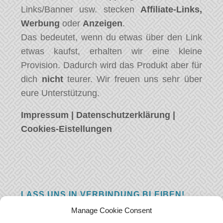
Links/Banner usw. stecken
Affiliate-Links,
Werbung
oder
Anzeigen
.
Das bedeutet, wenn du etwas über den Link
etwas kaufst, erhalten wir eine kleine
Provision. Dadurch wird das Produkt aber für
dich
nicht
teurer. Wir freuen uns sehr über
eure Unterstützung.
Impressum
|
Datenschutzerklärung
|
Cookies-Eistellungen
LASS UNS IN VERBINDUNG BLEIBEN!
Manage Cookie Consent
Hast eine Frage, einen Kommentar, oder