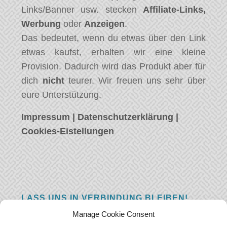
Links/Banner usw. stecken
Affiliate-Links,
Werbung
oder
Anzeigen
.
Das bedeutet, wenn du etwas über den Link
etwas kaufst, erhalten wir eine kleine
Provision. Dadurch wird das Produkt aber für
dich
nicht
teurer. Wir freuen uns sehr über
eure Unterstützung.
Impressum
|
Datenschutzerklärung
|
Cookies-Eistellungen
LASS UNS IN VERBINDUNG BLEIBEN!
Manage Cookie Consent
Hast eine Frage, einen Kommentar, oder