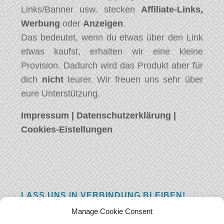
Links/Banner usw. stecken
Affiliate-Links,
Werbung
oder
Anzeigen
.
Das bedeutet, wenn du etwas über den Link
etwas kaufst, erhalten wir eine kleine
Provision. Dadurch wird das Produkt aber für
dich
nicht
teurer. Wir freuen uns sehr über
eure Unterstützung.
Impressum
|
Datenschutzerklärung
|
Cookies-Eistellungen
LASS UNS IN VERBINDUNG BLEIBEN!
Manage Cookie Consent
Hast eine Frage, einen Kommentar, oder