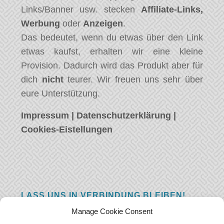
Links/Banner usw. stecken
Affiliate-Links,
Werbung
oder
Anzeigen
.
Das bedeutet, wenn du etwas über den Link
etwas kaufst, erhalten wir eine kleine
Provision. Dadurch wird das Produkt aber für
dich
nicht
teurer. Wir freuen uns sehr über
eure Unterstützung.
Impressum
|
Datenschutzerklärung
|
Cookies-Eistellungen
LASS UNS IN VERBINDUNG BLEIBEN!
Manage Cookie Consent
Hast eine Frage, einen Kommentar, oder