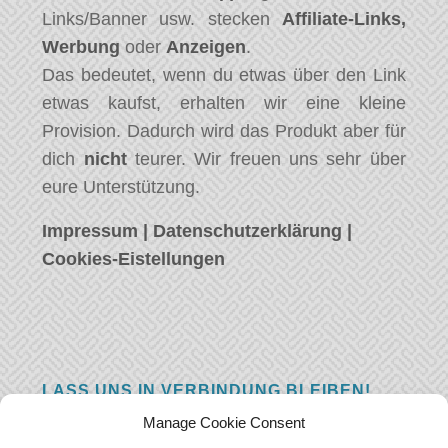
Links/Banner usw. stecken
Affiliate-Links,
Werbung
oder
Anzeigen
.
Das bedeutet, wenn du etwas über den Link
etwas kaufst, erhalten wir eine kleine
Provision. Dadurch wird das Produkt aber für
dich
nicht
teurer. Wir freuen uns sehr über
eure Unterstützung.
Impressum
|
Datenschutzerklärung
|
Cookies-Eistellungen
LASS UNS IN VERBINDUNG BLEIBEN!
Manage Cookie Consent
Hast eine Frage, einen Kommentar, oder