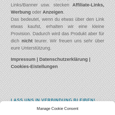
Links/Banner usw. stecken
Affiliate-Links,
Werbung
oder
Anzeigen
.
Das bedeutet, wenn du etwas über den Link
etwas kaufst, erhalten wir eine kleine
Provision. Dadurch wird das Produkt aber für
dich
nicht
teurer. Wir freuen uns sehr über
eure Unterstützung.
Impressum
|
Datenschutzerklärung
|
Cookies-Eistellungen
LASS UNS IN VERBINDUNG BLEIBEN!
Manage Cookie Consent
Hast eine Frage, einen Kommentar, oder