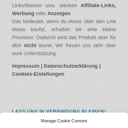
Links/Banner usw. stecken
Affiliate-Links,
Werbung
oder
Anzeigen
.
Das bedeutet, wenn du etwas über den Link
etwas kaufst, erhalten wir eine kleine
Provision. Dadurch wird das Produkt aber für
dich
nicht
teurer. Wir freuen uns sehr über
eure Unterstützung.
Impressum
|
Datenschutzerklärung
|
Cookies-Eistellungen
LASS UNS IN VERBINDUNG BLEIBEN!
Manage Cookie Consent
Hast eine Frage, einen Kommentar, oder