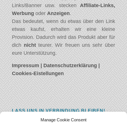
Links/Banner usw. stecken
Affiliate-Links,
Werbung
oder
Anzeigen
.
Das bedeutet, wenn du etwas über den Link
etwas kaufst, erhalten wir eine kleine
Provision. Dadurch wird das Produkt aber für
dich
nicht
teurer. Wir freuen uns sehr über
eure Unterstützung.
Impressum
|
Datenschutzerklärung
|
Cookies-Eistellungen
LASS UNS IN VERBINDUNG BLEIBEN!
Manage Cookie Consent
Hast eine Frage, einen Kommentar, oder