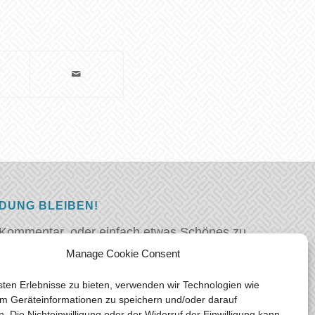
NDUNG BLEIBEN!
 Kommentar, oder einfach etwas Schönes zu
euch hören! Hinterlasse uns eine Nachricht
Manage Cookie Consent
ell wie möglich antworten.
Vielen Dank!
ten Erlebnisse zu bieten, verwenden wir Technologien wie
m Geräteinformationen zu speichern und/oder darauf
lers [at] gmail.com
n. Die Nichteinwilligung oder der Widerruf der Einwilligung kann