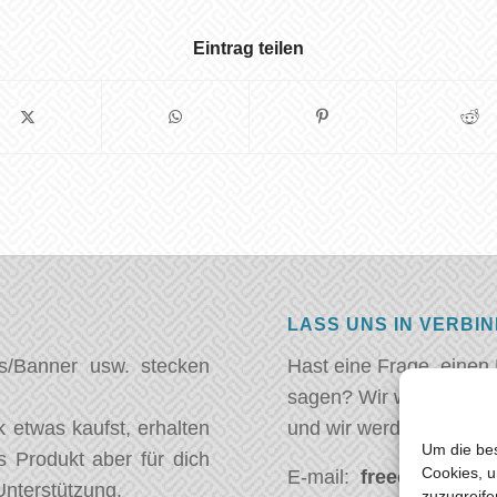
Eintrag teilen
LASS UNS IN VERBI
s/Banner usw. stecken
Hast eine Frage, einen
sagen? Wir wollen von 
 etwas kaufst, erhalten
und wir werden so schn
Um die bes
s Produkt aber für dich
Cookies, u
E-mail:
freeoceantrave
Unterstützung.
zuzugreife