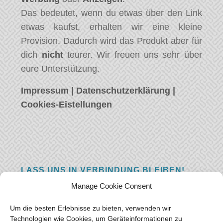
Das bedeutet, wenn du etwas über den Link
etwas kaufst, erhalten wir eine kleine
Provision. Dadurch wird das Produkt aber für
dich
nicht
teurer. Wir freuen uns sehr über
eure Unterstützung.
Impressum
|
Datenschutzerklärung
|
Cookies-Eistellungen
LASS UNS IN VERBINDUNG BLEIBEN!
Manage Cookie Consent
Hast eine Frage, einen Kommentar, oder
einfach etwas Schönes zu sagen? Wir wollen
Um die besten Erlebnisse zu bieten, verwenden wir
von euch hören! Hinterlasse uns eine
Technologien wie Cookies, um Geräteinformationen zu