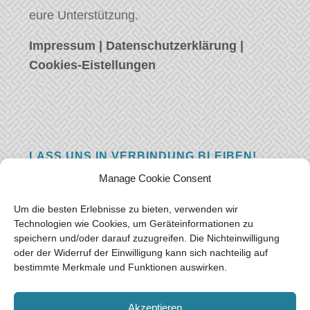
eure Unterstützung.
Impressum
|
Datenschutzerklärung
|
Cookies-Eistellungen
LASS UNS IN VERBINDUNG BLEIBEN!
Manage Cookie Consent
Hast eine Frage, einen Kommentar, oder
einfach etwas Schönes zu sagen? Wir wollen
Um die besten Erlebnisse zu bieten, verwenden wir
von euch hören! Hinterlasse uns eine
Technologien wie Cookies, um Geräteinformationen zu
speichern und/oder darauf zuzugreifen. Die Nichteinwilligung
Nachricht und wir werden so schnell wie
oder der Widerruf der Einwilligung kann sich nachteilig auf
möglich antworten.
Vielen Dank!
bestimmte Merkmale und Funktionen auswirken.
E-mail:
freeoceantravelers [at] gmail.com
Akzeptieren