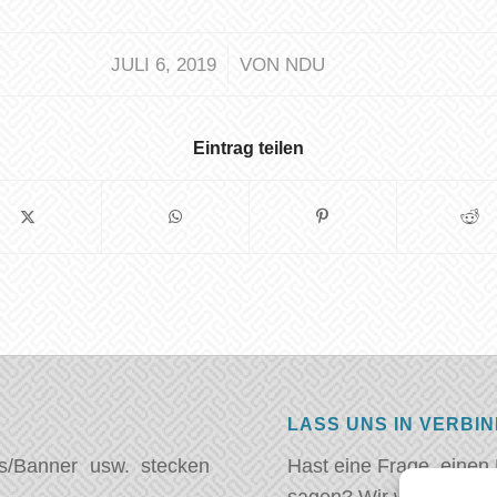
/
JULI 6, 2019
VON
NDU
Eintrag teilen
LASS UNS IN VERBI
s/Banner usw. stecken
Hast eine Frage, einen