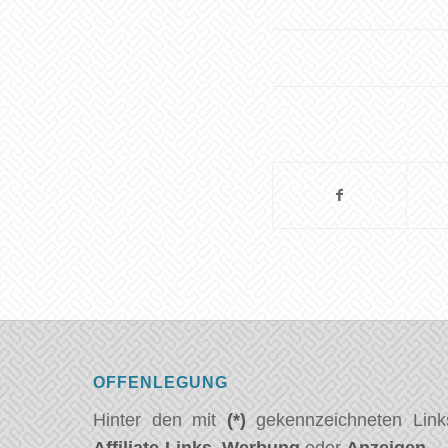
OFFENLEGUNG
Hinter den mit
(*)
gekennzeichneten Link