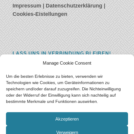
Impressum
|
Datenschutzerklärung
|
Cookies-Eistellungen
LASS UNS IN VERBINDUNG BLEIBEN!
Manage Cookie Consent
Hast eine Frage, einen Kommentar, oder
einfach etwas Schönes zu sagen? Wir wollen
Um die besten Erlebnisse zu bieten, verwenden wir
von euch hören! Hinterlasse uns eine
Technologien wie Cookies, um Geräteinformationen zu
speichern und/oder darauf zuzugreifen. Die Nichteinwilligung
Nachricht und wir werden so schnell wie
oder der Widerruf der Einwilligung kann sich nachteilig auf
möglich antworten.
Vielen Dank!
bestimmte Merkmale und Funktionen auswirken.
E-mail:
freeoceantravelers [at] gmail.com
Akzeptieren
Verweigern