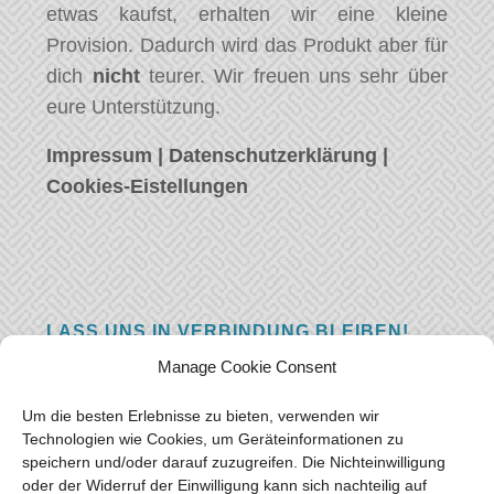
etwas kaufst, erhalten wir eine kleine
Provision. Dadurch wird das Produkt aber für
dich
nicht
teurer. Wir freuen uns sehr über
eure Unterstützung.
Impressum
|
Datenschutzerklärung
|
Cookies-Eistellungen
LASS UNS IN VERBINDUNG BLEIBEN!
Manage Cookie Consent
Hast eine Frage, einen Kommentar, oder
einfach etwas Schönes zu sagen? Wir wollen
Um die besten Erlebnisse zu bieten, verwenden wir
von euch hören! Hinterlasse uns eine
Technologien wie Cookies, um Geräteinformationen zu
speichern und/oder darauf zuzugreifen. Die Nichteinwilligung
Nachricht und wir werden so schnell wie
oder der Widerruf der Einwilligung kann sich nachteilig auf