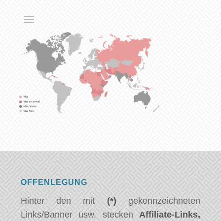
OFFENLEGUNG
Hinter den mit
(*)
gekennzeichneten
Links/Banner usw. stecken
Affiliate-Links,