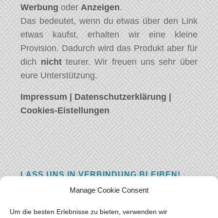
Werbung
oder
Anzeigen
.
Das bedeutet, wenn du etwas über den Link
etwas kaufst, erhalten wir eine kleine
Provision. Dadurch wird das Produkt aber für
dich
nicht
teurer. Wir freuen uns sehr über
eure Unterstützung.
Impressum
|
Datenschutzerklärung
|
Cookies-Eistellungen
LASS UNS IN VERBINDUNG BLEIBEN!
Manage Cookie Consent
Hast eine Frage, einen Kommentar, oder
einfach etwas Schönes zu sagen? Wir wollen
Um die besten Erlebnisse zu bieten, verwenden wir