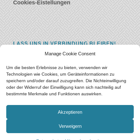
Cookies-Eistellungen
LASS UNS IN VERBINDUNG BLEIBEN!
Manage Cookie Consent
Hast eine Frage, einen Kommentar, oder
einfach etwas Schönes zu sagen? Wir wollen
Um die besten Erlebnisse zu bieten, verwenden wir
von euch hören! Hinterlasse uns eine
Technologien wie Cookies, um Geräteinformationen zu
speichern und/oder darauf zuzugreifen. Die Nichteinwilligung
Nachricht und wir werden so schnell wie
oder der Widerruf der Einwilligung kann sich nachteilig auf
möglich antworten.
Vielen Dank!
bestimmte Merkmale und Funktionen auswirken.
E-mail:
freeoceantravelers [at] gmail.com
Akzeptieren
Verweigern