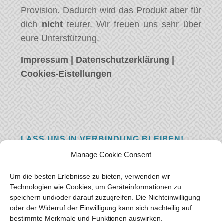
Provision. Dadurch wird das Produkt aber für
dich
nicht
teurer. Wir freuen uns sehr über
eure Unterstützung.
Impressum
|
Datenschutzerklärung
|
Cookies-Eistellungen
LASS UNS IN VERBINDUNG BLEIBEN!
Manage Cookie Consent
Hast eine Frage, einen Kommentar, oder
einfach etwas Schönes zu sagen? Wir wollen
Um die besten Erlebnisse zu bieten, verwenden wir
von euch hören! Hinterlasse uns eine
Technologien wie Cookies, um Geräteinformationen zu
speichern und/oder darauf zuzugreifen. Die Nichteinwilligung
Nachricht und wir werden so schnell wie
oder der Widerruf der Einwilligung kann sich nachteilig auf
möglich antworten.
Vielen Dank!
bestimmte Merkmale und Funktionen auswirken.