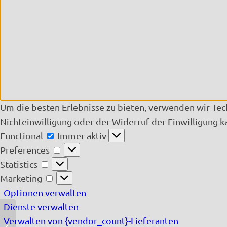
Um die besten Erlebnisse zu bieten, verwenden wir Te
Nichteinwilligung oder der Widerruf der Einwilligung 
Functional
Functional
Immer aktiv
Preferences
Preferences
Statistics
Statistics
Marketing
Marketing
Optionen verwalten
Dienste verwalten
Verwalten von {vendor_count}-Lieferanten
Eine Nacht unter dem