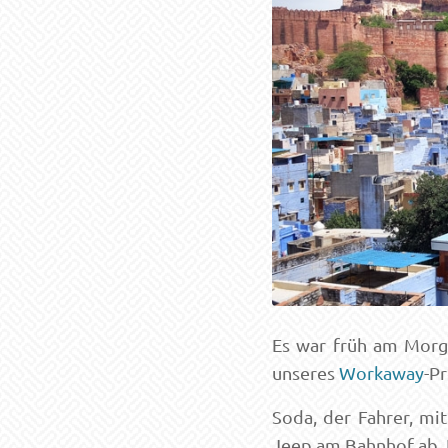
Es war früh am Morge
unseres
Workaway
-Pr
Soda, der Fahrer, mi
Jeep am Bahnhof ab. Es