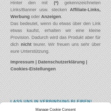
Hinter den mit
(*)
gekennzeichneten
Links/Banner usw. stecken
Affiliate-Links,
Werbung
oder
Anzeigen
.
Das bedeutet, wenn du etwas über den Link
etwas kaufst, erhalten wir eine kleine
Provision. Dadurch wird das Produkt aber für
dich
nicht
teurer. Wir freuen uns sehr über
eure Unterstützung.
Impressum
|
Datenschutzerklärung
|
Cookies-Eistellungen
LASS UNS IN VERBINDUNG BLEIBEN!
Manage Cookie Consent
Hast eine Frage, einen Kommentar, oder