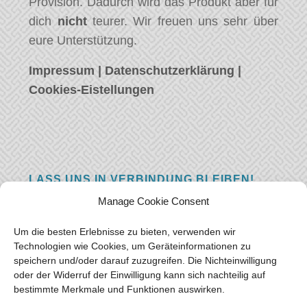
Provision. Dadurch wird das Produkt aber für
dich
nicht
teurer. Wir freuen uns sehr über
eure Unterstützung.
Impressum
|
Datenschutzerklärung
|
Cookies-Eistellungen
LASS UNS IN VERBINDUNG BLEIBEN!
Manage Cookie Consent
Hast eine Frage, einen Kommentar, oder
einfach etwas Schönes zu sagen? Wir wollen
Um die besten Erlebnisse zu bieten, verwenden wir
von euch hören! Hinterlasse uns eine
Technologien wie Cookies, um Geräteinformationen zu
speichern und/oder darauf zuzugreifen. Die Nichteinwilligung
Nachricht und wir werden so schnell wie
oder der Widerruf der Einwilligung kann sich nachteilig auf
möglich antworten.
Vielen Dank!
bestimmte Merkmale und Funktionen auswirken.