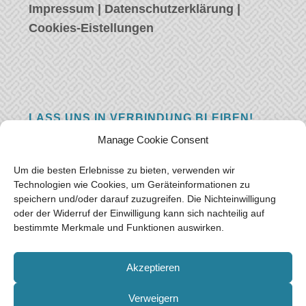
Impressum
|
Datenschutzerklärung
|
Cookies-Eistellungen
LASS UNS IN VERBINDUNG BLEIBEN!
Manage Cookie Consent
Hast eine Frage, einen Kommentar, oder
einfach etwas Schönes zu sagen? Wir wollen
Um die besten Erlebnisse zu bieten, verwenden wir
von euch hören! Hinterlasse uns eine
Technologien wie Cookies, um Geräteinformationen zu
speichern und/oder darauf zuzugreifen. Die Nichteinwilligung
Nachricht und wir werden so schnell wie
oder der Widerruf der Einwilligung kann sich nachteilig auf
möglich antworten.
Vielen Dank!
bestimmte Merkmale und Funktionen auswirken.
E-mail:
freeoceantravelers [at] gmail.com
Akzeptieren
Verweigern