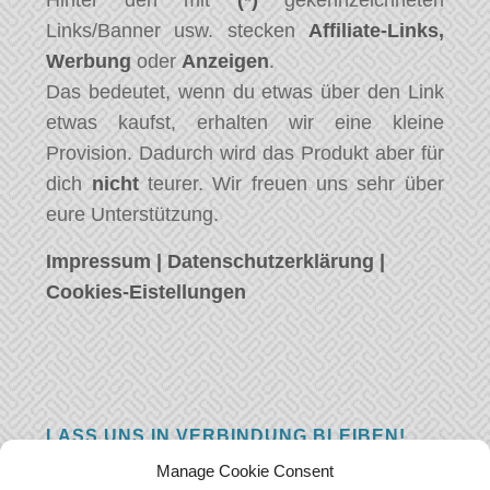
Links/Banner usw. stecken
Affiliate-Links,
Werbung
oder
Anzeigen
.
Das bedeutet, wenn du etwas über den Link
etwas kaufst, erhalten wir eine kleine
Provision. Dadurch wird das Produkt aber für
dich
nicht
teurer. Wir freuen uns sehr über
eure Unterstützung.
Impressum
|
Datenschutzerklärung
|
Cookies-Eistellungen
LASS UNS IN VERBINDUNG BLEIBEN!
Manage Cookie Consent
Hast eine Frage, einen Kommentar, oder