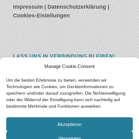
Impressum
|
Datenschutzerklärung
|
Cookies-Eistellungen
LASS UNS IN VERBINDUNG BLEIBEN!
Manage Cookie Consent
Hast eine Frage, einen Kommentar, oder
einfach etwas Schönes zu sagen? Wir wollen
Um die besten Erlebnisse zu bieten, verwenden wir
von euch hören! Hinterlasse uns eine
Technologien wie Cookies, um Geräteinformationen zu
speichern und/oder darauf zuzugreifen. Die Nichteinwilligung
Nachricht und wir werden so schnell wie
oder der Widerruf der Einwilligung kann sich nachteilig auf
möglich antworten.
Vielen Dank!
bestimmte Merkmale und Funktionen auswirken.
E-mail:
freeoceantravelers [at] gmail.com
Akzeptieren
Verweigern