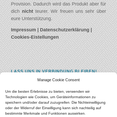
Provision. Dadurch wird das Produkt aber für
dich
nicht
teurer. Wir freuen uns sehr über
eure Unterstützung.
Impressum
|
Datenschutzerklärung
|
Cookies-Eistellungen
LASS UNS IN VERBINDUNG BLEIBEN!
Manage Cookie Consent
Hast eine Frage, einen Kommentar, oder
einfach etwas Schönes zu sagen? Wir wollen
Um die besten Erlebnisse zu bieten, verwenden wir
von euch hören! Hinterlasse uns eine
Technologien wie Cookies, um Geräteinformationen zu
speichern und/oder darauf zuzugreifen. Die Nichteinwilligung
Nachricht und wir werden so schnell wie
oder der Widerruf der Einwilligung kann sich nachteilig auf
möglich antworten.
Vielen Dank!
bestimmte Merkmale und Funktionen auswirken.